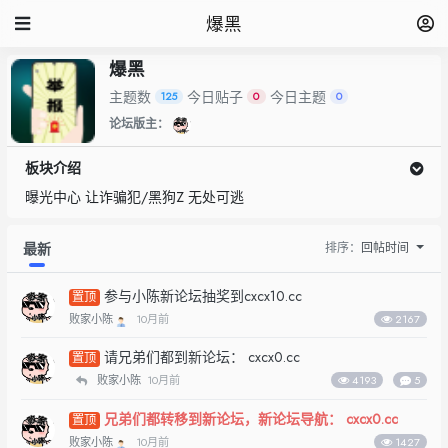
爆黑
爆黑
主题数
今日贴子
今日主题
125
0
0
论坛版主：
板块介绍
曝光中心 让诈骗犯/黑狗Z 无处可逃
最新
排序：
回帖时间
参与小陈新论坛抽奖到cxcx10.cc
败家小陈
10月前
2167
请兄弟们都到新论坛： cxcx0.cc
败家小陈
10月前
4193
5
兄弟们都转移到新论坛，新论坛导航： cxcx0.cc
败家小陈
10月前
1427