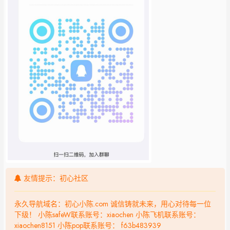
友情提示：初心社区
永久导航域名：初心小陈.com 诚信铸就未来，用心对待每一位
下级！ 小陈safeW联系账号：xiaochen 小陈飞机联系账号：
xiaochen8151 小陈pop联系账号： f63b483939