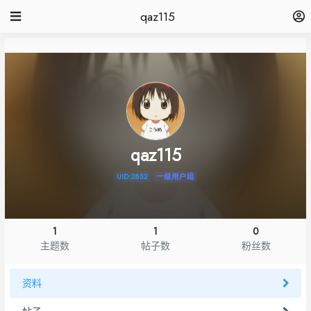
qaz115
qaz115
UID:2852
一级用户组
1
1
0
主题数
帖子数
粉丝数
资料