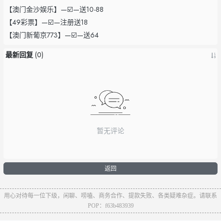
【澳门金沙娱乐】—☑️—送10-88
【49彩票】—☑️—注册送18
【澳门新葡京773】—☑️—送64
最新回复
(
0
)
暂无评论
返回
用心对待每一位下级，闲聊、唠嗑、商务合作、提款失败、各类疑难杂症。请联系
POP：f63b483939