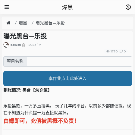
爆黑
爆黑
曝光黑台—乐投
曝光黑台—乐投
dasusu
2025-1-9
1790
0
项目名称
本作业点击此处进入
到账情况: 黑台【勿充值】
乐投黑款，一万多直接黑。 玩了几年的平台，以前多少都随便提，现
在不知道为什么提一万直接就黑掉。
白嫖即可，充值被黑概不负责！