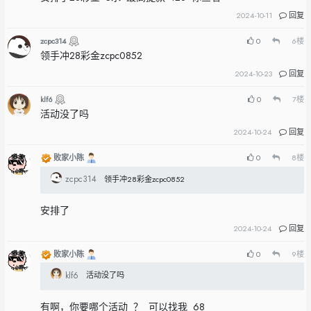
2024-10-11
回复
zcpc314
0
6
楼
领手冲28彩金zcpc0852
2024-10-23
回复
klf6
0
7
楼
活动没了吗
2024-10-24
回复
败家小陈
0
8
楼
zcpc314
领手冲28彩金zcpc0852
安排了
2024-10-24
回复
败家小陈
0
9
楼
klf6
活动没了吗
有啊，你要哪个活动 ？ 可以找我 68